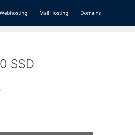
Webhosting
Mail Hosting
Domains
40 SSD
)