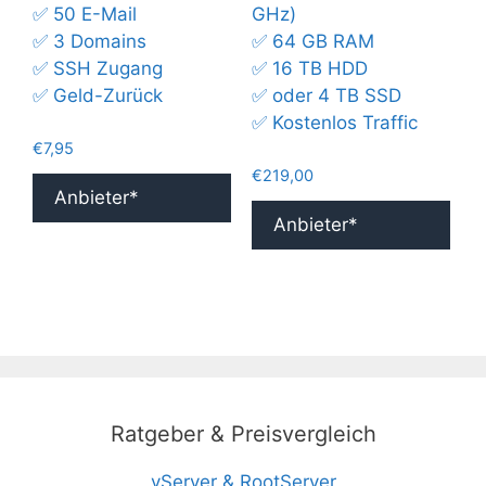
✅ 50 E-Mail
GHz)
✅ 3 Domains
✅ 64 GB RAM
✅ SSH Zugang
✅ 16 TB HDD
✅ Geld-Zurück
✅ oder 4 TB SSD
✅ Kostenlos Traffic
€
7,95
€
219,00
Anbieter*
Anbieter*
Ratgeber & Preisvergleich
vServer & RootServer