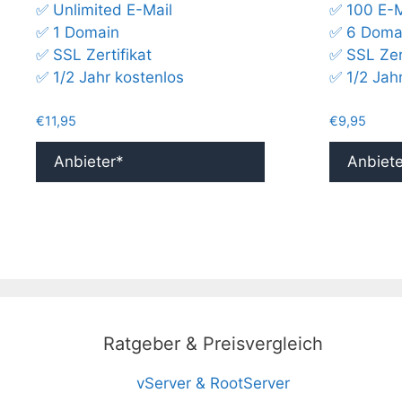
✅ Unlimited E-Mail
✅ 100 E-M
✅ 1 Domain
✅ 6 Doma
✅ SSL Zertifikat
✅ SSL Zert
✅ 1/2 Jahr kostenlos
✅ 1/2 Jah
€
11,95
€
9,95
Anbieter*
Anbiete
Ratgeber & Preisvergleich
vServer & RootServer