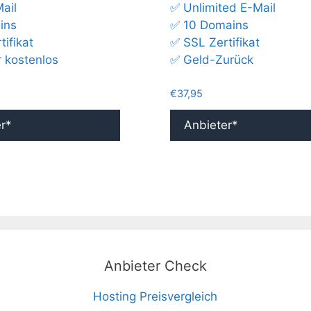
ail
✅ Unlimited E-Mail
ins
✅ 10 Domains
ifikat
✅ SSL Zertifikat
r kostenlos
✅ Geld-Zurück
€
37,95
r*
Anbieter*
Anbieter Check
Hosting Preisvergleich