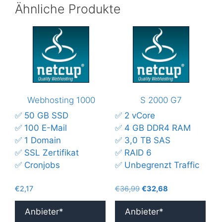
Ähnliche Produkte
Webhosting 1000
S 2000 G7
✅ 50 GB SSD
✅ 2 vCore
✅ 100 E-Mail
✅ 4 GB DDR4 RAM
✅ 1 Domain
✅ 3,0 TB SAS
✅ SSL Zertifikat
✅ RAID 6
✅ Cronjobs
✅ Unbegrenzt Traffic
Ursprünglicher
Aktueller
€
2,17
€
36,99
€
32,68
Preis
Preis
war:
ist:
Anbieter*
Anbieter*
€36,99
€32,68.