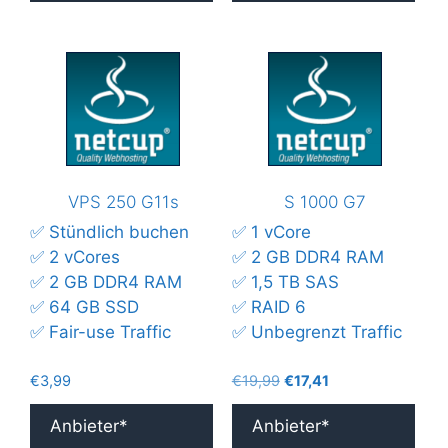
VPS 250 G11s
S 1000 G7
✅ Stündlich buchen
✅ 1 vCore
✅ 2 vCores
✅ 2 GB DDR4 RAM
✅ 2 GB DDR4 RAM
✅ 1,5 TB SAS
✅ 64 GB SSD
✅ RAID 6
✅ Fair-use Traffic
✅ Unbegrenzt Traffic
Ursprünglicher
Aktueller
€
3,99
€
19,99
€
17,41
Preis
Preis
war:
ist:
Anbieter*
Anbieter*
€19,99
€17,41.