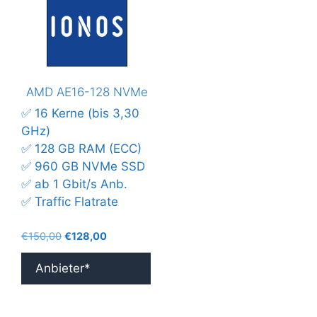
AMD AE16-128 NVMe
✅ 16 Kerne (bis 3,30
GHz)
✅ 128 GB RAM (ECC)
✅ 960 GB NVMe SSD
✅ ab 1 Gbit/s Anb.
✅ Traffic Flatrate
Ursprünglicher
Aktueller
€
150,00
€
128,00
Preis
Preis
war:
ist:
Anbieter*
€150,00
€128,00.