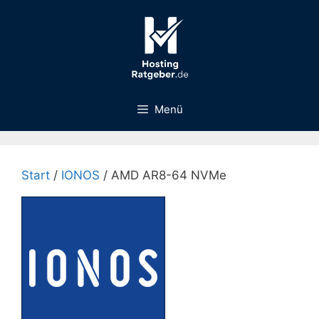
Zum
Inhalt
springen
Menü
Start
/
IONOS
/ AMD AR8-64 NVMe