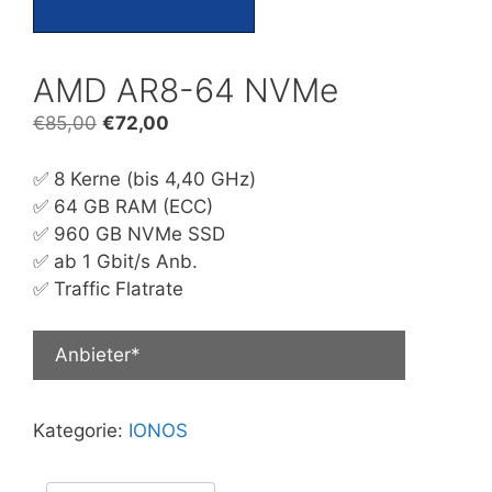
AMD AR8-64 NVMe
Ursprünglicher
Aktueller
€
85,00
€
72,00
Preis
Preis
war:
ist:
✅ 8 Kerne (bis 4,40 GHz)
€85,00
€72,00.
✅ 64 GB RAM (ECC)
✅ 960 GB NVMe SSD
✅ ab 1 Gbit/s Anb.
✅ Traffic Flatrate
Anbieter*
Kategorie:
IONOS